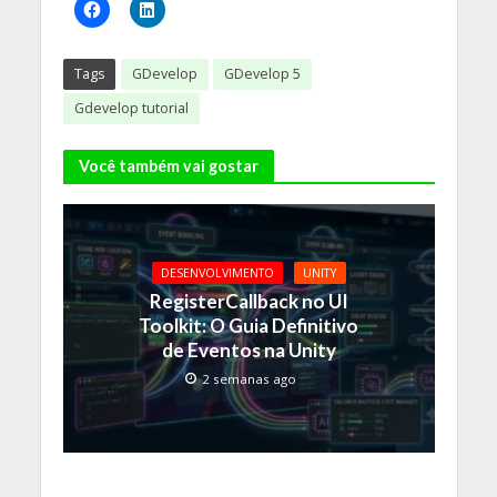
Tags
GDevelop
GDevelop 5
Gdevelop tutorial
Você também vai gostar
DESENVOLVIMENTO
UNITY
RegisterCallback no UI
Toolkit: O Guia Definitivo
de Eventos na Unity
2 semanas ago