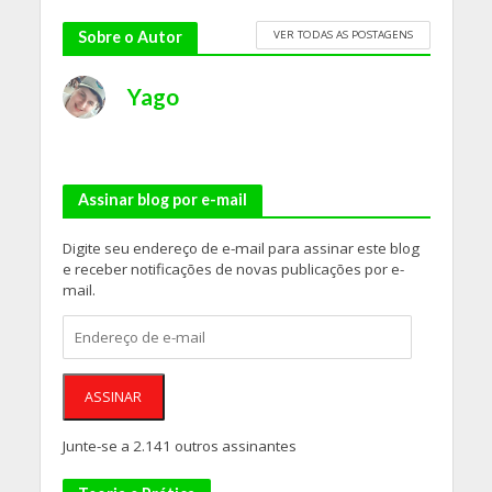
VER TODAS AS POSTAGENS
Sobre o Autor
Yago
Assinar blog por e-mail
Digite seu endereço de e-mail para assinar este blog
e receber notificações de novas publicações por e-
mail.
Endereço
de
e-
mail
ASSINAR
Junte-se a 2.141 outros assinantes