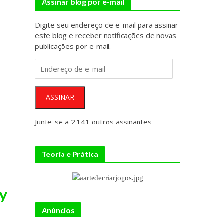
Assinar blog por e-mail
Digite seu endereço de e-mail para assinar
este blog e receber notificações de novas
publicações por e-mail.
Endereço
de
e-
mail
ASSINAR
Junte-se a 2.141 outros assinantes
a
Teoria e Prática
ty
Anúncios