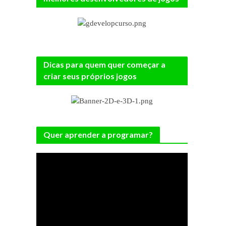
Dicas para quem quer começar a
criar seus próprios jogos
Quer aprender a programar?