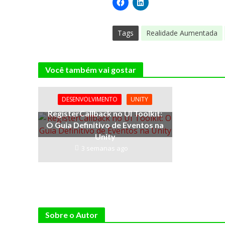
Tags
Realidade Aumentada
Você também vai gostar
DESENVOLVIMENTO
UNITY
RegisterCallback no UI Toolkit:
O Guia Definitivo de Eventos na
Unity
3 semanas ago
Sobre o Autor