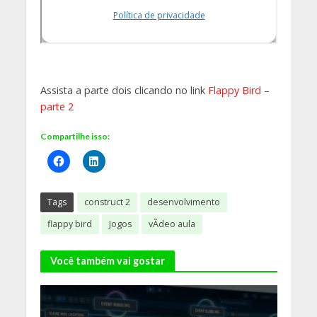
Assista a parte dois clicando no link
Flappy Bird –
parte 2
Compartilhe isso:
Tags
construct 2
desenvolvimento
flappy bird
Jogos
vÃ­deo aula
Você também vai gostar