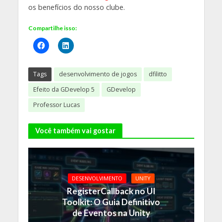
os benefícios do nosso clube.
Compartilhe isso:
Tags
desenvolvimento de jogos
dfilitto
Efeito da GDevelop 5
GDevelop
Professor Lucas
Você também vai gostar
DESENVOLVIMENTO
UNITY
RegisterCallback no UI
Toolkit: O Guia Definitivo
de Eventos na Unity