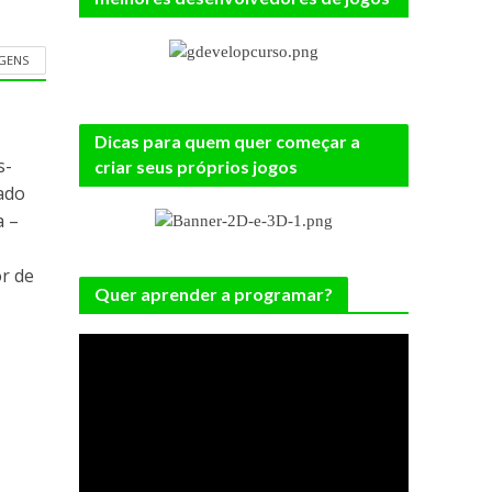
AGENS
Dicas para quem quer começar a
s-
criar seus próprios jogos
ado
a –
r de
Quer aprender a programar?