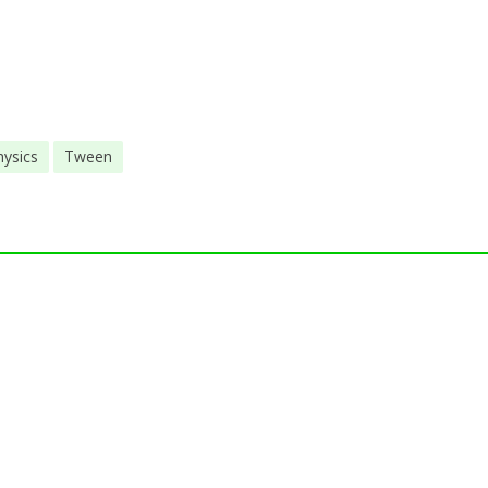
hysics
Tween