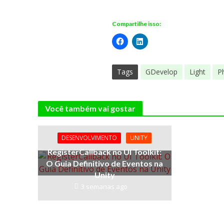
Compartilhe isso:
Tags
GDevelop
Light
P
Você também vai gostar
DESENVOLVIMENTO
UNITY
RegisterCallback no UI Toolkit:
O Guia Definitivo de Eventos na
Unity
3 semanas ago