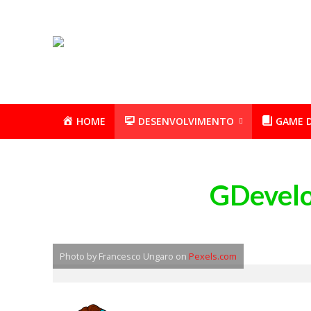
HOME
DESENVOLVIMENTO
GAME 
GDevelo
Photo by Francesco Ungaro on
Pexels.com