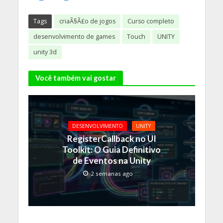
Tags
criaÃ§Ã£o de jogos
Curso completo
desenvolvimento de games
Touch
UNITY
unity 3d
Você também vai gostar
DESENVOLVIMENTO
UNITY
RegisterCallback no UI
Toolkit: O Guia Definitivo
de Eventos na Unity
2 semanas ago