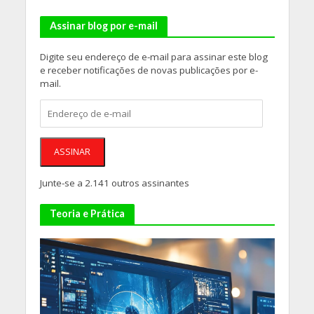
Assinar blog por e-mail
Digite seu endereço de e-mail para assinar este blog
e receber notificações de novas publicações por e-
mail.
Endereço
de
e-
mail
ASSINAR
Junte-se a 2.141 outros assinantes
Teoria e Prática