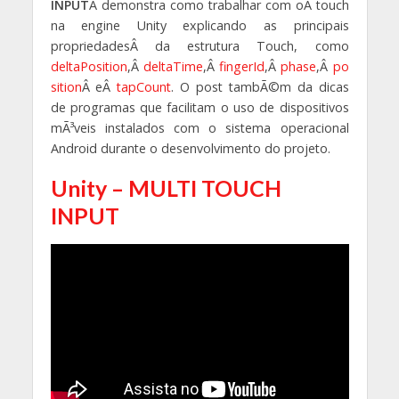
INPUT
Â demonstra como trabalhar com oÂ touch
na engine Unity explicando as principais
propriedadesÂ da estrutura Touch, como
deltaPosition
,Â
deltaTime
,Â
fingerId
,Â
phase
,Â
po
sition
Â eÂ
tapCount
. O post tambÃ©m da dicas
de programas que facilitam o uso de dispositivos
mÃ³veis instalados com o sistema operacional
Android durante o desenvolvimento do projeto.
Unity – MULTI TOUCH
INPUT