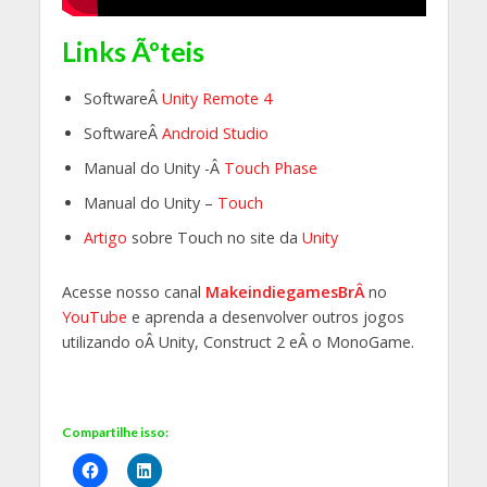
Links Ãºteis
SoftwareÂ
Unity Remote 4
SoftwareÂ
Android Studio
Manual do Unity -Â
Touch Phase
Manual do Unity –
Touch
Artigo
sobre Touch no site da
Unity
Acesse nosso canal
MakeindiegamesBrÂ
no
YouTube
e aprenda a desenvolver outros jogos
utilizando oÂ Unity, Construct 2 eÂ o MonoGame.
Compartilhe isso: