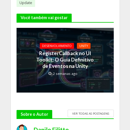
Update
Você também vai gostar
DESENVOLVIMENTO
UNITY
RegisterCallback no UI
Toolkit: O Guia Definitivo
de Eventos na Unity
2 semanas ago
VER TODAS AS POSTAGENS
Sobre o Autor
Danilo Filitto