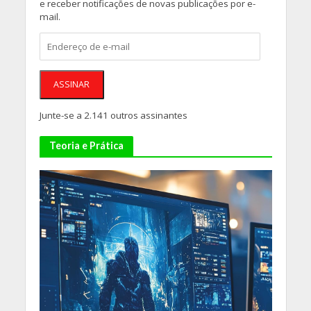
e receber notificações de novas publicações por e-
mail.
Endereço
de
e-
mail
ASSINAR
Junte-se a 2.141 outros assinantes
Teoria e Prática