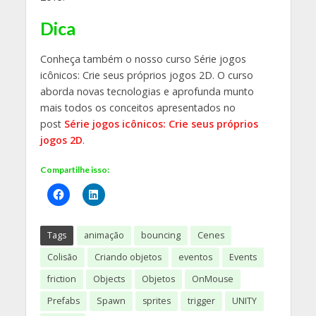
Dica
Conheça também o nosso curso Série jogos
icônicos: Crie seus próprios jogos 2D. O curso
aborda novas tecnologias e aprofunda munto
mais todos os conceitos apresentados no
post
Série jogos icônicos: Crie seus próprios
jogos 2D
.
Compartilhe isso:
Tags
animação
bouncing
Cenes
Colisão
Criando objetos
eventos
Events
friction
Objects
Objetos
OnMouse
Prefabs
Spawn
sprites
trigger
UNITY