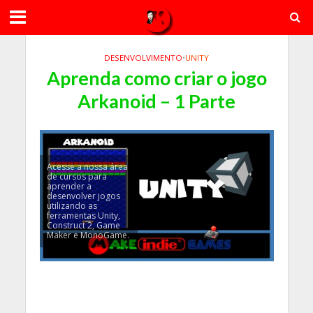
DESENVOLVIMENTO
•
UNITY
Aprenda como criar o jogo
Arkanoid – 1 Parte
Acesse a nossa área
de cursos para
aprender a
desenvolver jogos
utilizando as
ferramentas Unity,
Construct 2, Game
Maker e MonoGame.