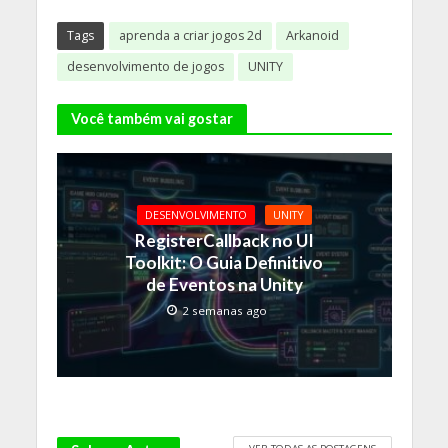
Tags
aprenda a criar jogos 2d
Arkanoid
desenvolvimento de jogos
UNITY
Você também vai gostar
DESENVOLVIMENTO
UNITY
RegisterCallback no UI
Toolkit: O Guia Definitivo
de Eventos na Unity
2 semanas ago