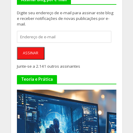
Digite seu endereço de e-mail para assinar este blog
e receber notificações de novas publicações por e-
mail.
Endereço
de
e-
mail
ASSINAR
Junte-se a 2.141 outros assinantes
Teoria e Prática