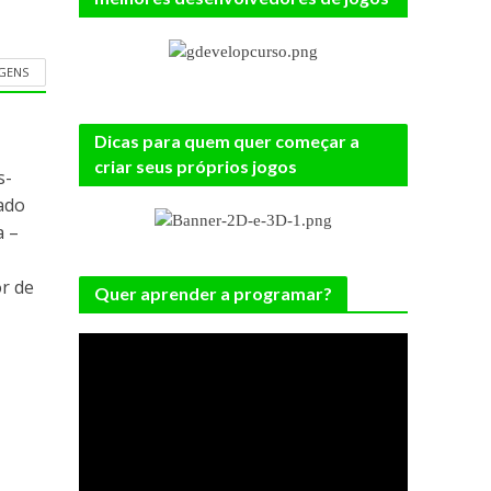
AGENS
Dicas para quem quer começar a
criar seus próprios jogos
s-
ado
a –
r de
Quer aprender a programar?