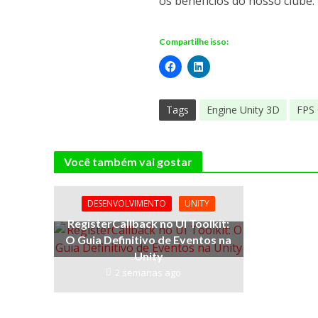
os benefícios do nosso clube.
Compartilhe isso:
Tags
Engine Unity 3D
FPS
Você também vai gostar
DESENVOLVIMENTO
UNITY
RegisterCallback no UI Toolkit:
O Guia Definitivo de Eventos na
Unity
2 semanas ago