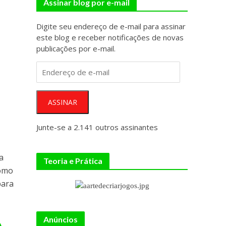
Assinar blog por e-mail
Digite seu endereço de e-mail para assinar
este blog e receber notificações de novas
publicações por e-mail.
Endereço
de
e-
mail
ASSINAR
Junte-se a 2.141 outros assinantes
a
Teoria e Prática
como
para
Anúncios