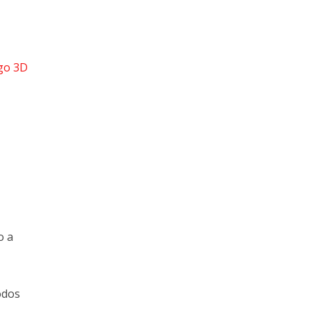
go 3D
o a
odos