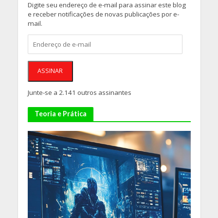
Digite seu endereço de e-mail para assinar este blog
e receber notificações de novas publicações por e-
mail.
Endereço
de
e-
mail
ASSINAR
Junte-se a 2.141 outros assinantes
Teoria e Prática