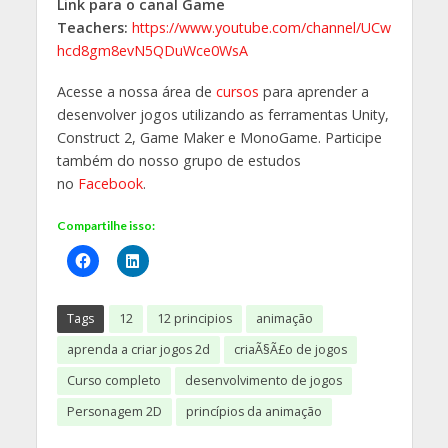
Link para o canal Game
Teachers:
https://www.youtube.com/channel/UCw
hcd8gm8evN5QDuWce0WsA
Acesse a nossa área de
cursos
para aprender a
desenvolver jogos utilizando as ferramentas Unity,
Construct 2, Game Maker e MonoGame. Participe
também do nosso grupo de estudos
no
Facebook
.
Compartilhe isso:
Tags
12
12 principios
animação
aprenda a criar jogos 2d
criaÃ§Ã£o de jogos
Curso completo
desenvolvimento de jogos
Personagem 2D
princípios da animação