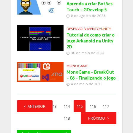
Aprenda a criar Botões
Touch – GDevelop 5
8 de agosto de 2023
DESENVOLVIMENTO
•
UNITY
Tutorial de como criar o
jogo Arkanoid na Unity
2D
30 de maio de 2024
MONOGAME
MonoGame – BreakOut
– 06 – Finalizando o jogo
4 de maio de 2015
1
ANTERIOR
…
113
114
115
116
117
118
PRÓXIMO