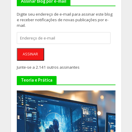
Assinar blog por e-mail
Digite seu endereço de e-mail para assinar este blog
e receber notificações de novas publicações por e-
mail.
Endereço
de
e-
mail
ASSINAR
Junte-se a 2.141 outros assinantes
Teoria e Prática