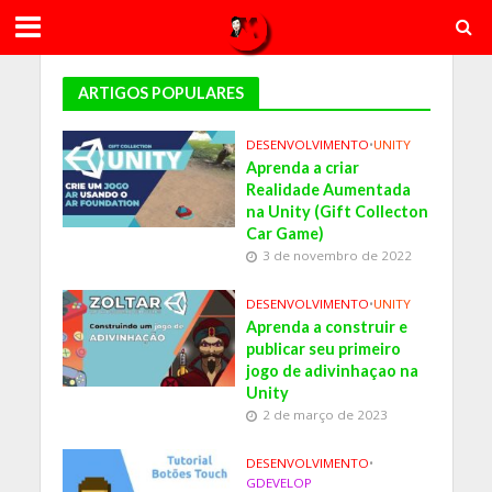
ARTIGOS POPULARES
DESENVOLVIMENTO
•
UNITY
Aprenda a criar
Realidade Aumentada
na Unity (Gift Collecton
Car Game)
3 de novembro de 2022
DESENVOLVIMENTO
•
UNITY
Aprenda a construir e
publicar seu primeiro
jogo de adivinhaçao na
Unity
2 de março de 2023
DESENVOLVIMENTO
•
GDEVELOP