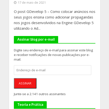
17 de maio de 2021
O post GDevelop 5 – Como colocar anúncios nos
seus jogos ensina como adicionar propagandas
nos jogos desenvolvidos na Engine GDevelop 5
utilizando o Ad...
Assinar blog por e-mail
Digite seu endereço de e-mail para assinar este blog
e receber notificações de novas publicações por e-
mail.
Endereço
de
e-
mail
ASSINAR
Junte-se a 2.141 outros assinantes
Teoria e Prática