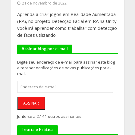
21 de novembro de 2022
Aprenda a criar jogos em Realidade Aumentada
(RA), no projeto Detecção Facial em RA na Unity
você irá aprender como trabalhar com detecção
de faces utilizando...
Assinar blog por e-mail
Digite seu endereço de e-mail para assinar este blog
e receber notificações de novas publicações por e-
mail.
Endereço
de
e-
mail
ASSINAR
Junte-se a 2.141 outros assinantes
Teoria e Prática