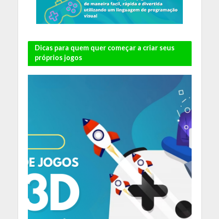
Dicas para quem quer começar a criar seus
próprios jogos