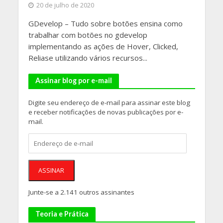
20 de julho de 2020
GDevelop – Tudo sobre botões ensina como
trabalhar com botões no gdevelop
implementando as ações de Hover, Clicked,
Reliase utilizando vários recursos...
Assinar blog por e-mail
Digite seu endereço de e-mail para assinar este blog
e receber notificações de novas publicações por e-
mail.
Endereço
de
e-
mail
ASSINAR
Junte-se a 2.141 outros assinantes
Teoria e Prática