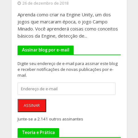
26 de dezembro de 2018
Aprenda como criar na Engine Unity, um dos
jogos que marcaram época, o jogo Campo
Minado. Você aprenderá coisas como conceitos
básicos da Engine, detecção de...
Assinar blog por e-mail
Digite seu endereço de e-mail para assinar este blog
e receber notificações de novas publicações por e-
mail.
Endereço
de
e-
mail
ASSINAR
Junte-se a 2.141 outros assinantes
Teoria e Prática