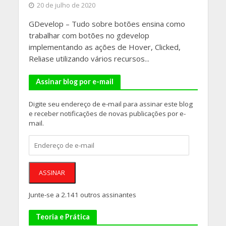
20 de julho de 2020
GDevelop – Tudo sobre botões ensina como
trabalhar com botões no gdevelop
implementando as ações de Hover, Clicked,
Reliase utilizando vários recursos...
Assinar blog por e-mail
Digite seu endereço de e-mail para assinar este blog
e receber notificações de novas publicações por e-
mail.
Endereço
de
e-
mail
ASSINAR
Junte-se a 2.141 outros assinantes
Teoria e Prática