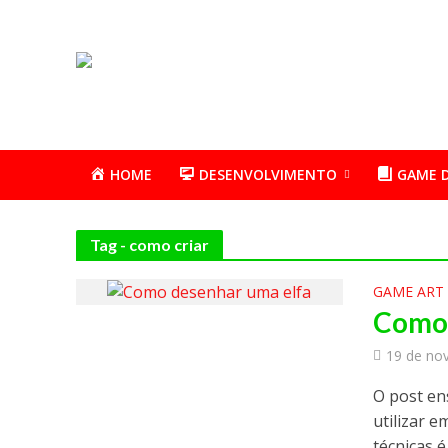
HOME
DESENVOLVIMENTO
GAME 
Tag - como criar
GAME ART
Como 
19 de no
O post en
utilizar 
técnicas é