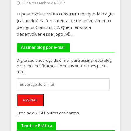
11 de dezembro de 2017
O post explica como construir uma queda d’agua
(cachoeira) na ferramenta de desenvolvimento
de jogos Construct 2. Quem ensina a
desenvolver esse jogo Ã©...
Assinar blog por e-mail
Digite seu endereço de e-mail para assinar este blog
e receber notificações de novas publicações por e-
mail.
Endereço
de
e-
mail
ASSINAR
Junte-se a 2.141 outros assinantes
Teoria e Prática