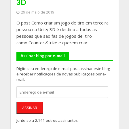
3D
29 de maio de 2019
O post Como criar um jogo de tiro em terceira
pessoa na Unity 3D é destino a todas as
pessoas que são fãs de jogos de tiro
como Counter-Strike e querem criar...
Assinar blog por e-mail
Digite seu endereço de e-mail para assinar este blog
e receber notificações de novas publicações por e-
mail.
Endereço
de
e-
mail
ASSINAR
Junte-se a 2.141 outros assinantes