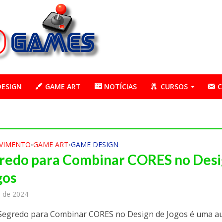
DESIGN
GAME ART
NOTÍCIAS
CURSOS
VIMENTO
GAME ART
GAME DESIGN
•
•
redo para Combinar CORES no Des
gos
l de 2024
Segredo para Combinar CORES no Design de Jogos é uma a