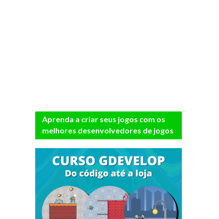
Aprenda a criar seus jogos com os
melhores desenvolvedores de jogos