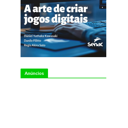
Anúncios