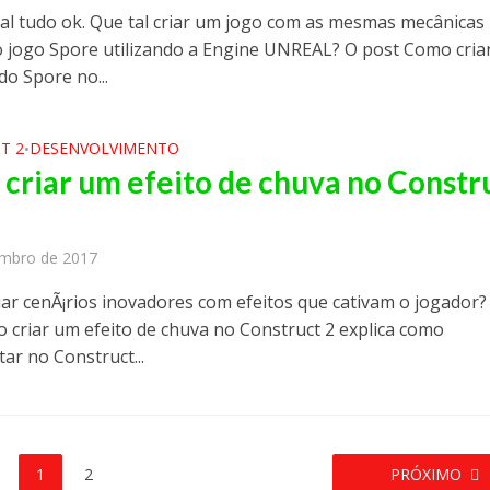
oal tudo ok. Que tal criar um jogo com as mesmas mecânicas
o jogo Spore utilizando a Engine UNREAL? O post Como cria
do Spore no...
T 2
DESENVOLVIMENTO
•
criar um efeito de chuva no Constr
embro de 2017
riar cenÃ¡rios inovadores com efeitos que cativam o jogador?
 criar um efeito de chuva no Construct 2 explica como
ar no Construct...
1
2
PRÓXIMO