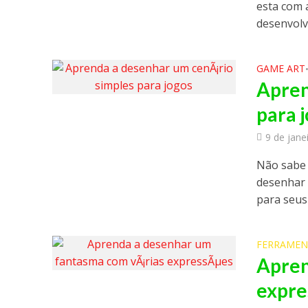
esta com 
desenvolvi
GAME ART
Apren
para 
9 de jane
Não sabe 
desenhar 
para seus
FERRAMEN
Apren
expre