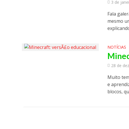
3 de jane
Fala galer
mesmo um
explicando
NOTÍCIAS
Minec
28 de de
Muito tem
e aprendi
blocos, que