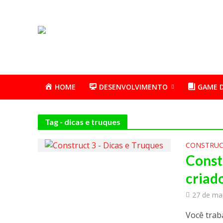
HOME
DESENVOLVIMENTO
GAME 
Tag - dicas e truques
CONSTRUC
Const
criad
27 de ma
Você trab