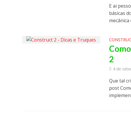
E ai pess
básicas d
mecânica 
CONSTRUC
Como 
2
4 de set
Que tal c
post Como
implement