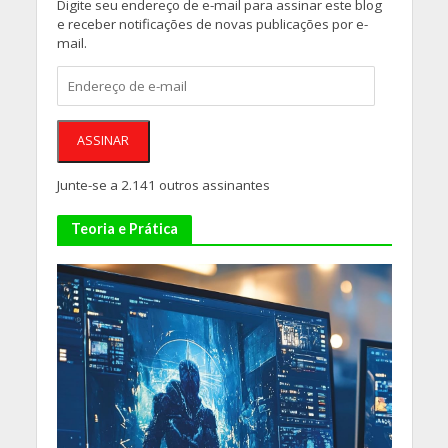
Digite seu endereço de e-mail para assinar este blog
e receber notificações de novas publicações por e-
mail.
Endereço
de
e-
mail
ASSINAR
Junte-se a 2.141 outros assinantes
Teoria e Prática