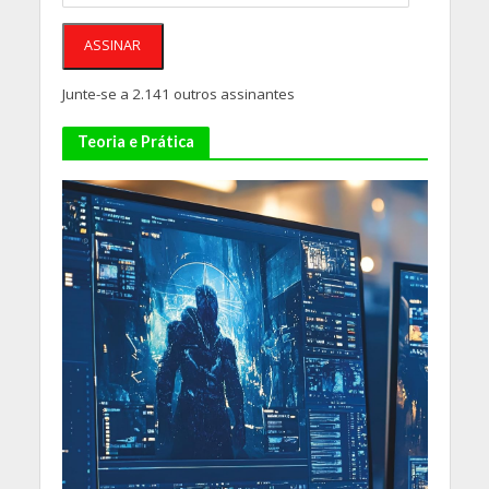
e-
mail
ASSINAR
Junte-se a 2.141 outros assinantes
Teoria e Prática