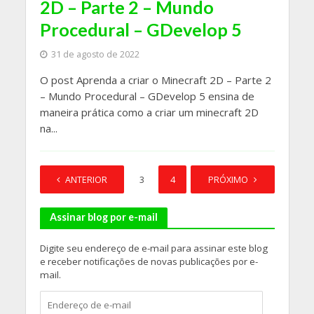
2D – Parte 2 – Mundo
Procedural – GDevelop 5
31 de agosto de 2022
O post Aprenda a criar o Minecraft 2D – Parte 2
– Mundo Procedural – GDevelop 5 ensina de
maneira prática como a criar um minecraft 2D
na...
ANTERIOR
1
2
3
4
5
PRÓXIMO
6
Assinar blog por e-mail
Digite seu endereço de e-mail para assinar este blog
e receber notificações de novas publicações por e-
mail.
Endereço
de