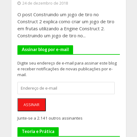
24 de dezembro de 2018
O post Construindo um jogo de tiro no
Construct 2 explica como criar um jogo de tiro
em frutas utilizando a Engine Construct 2.
Construindo um jogo de tiro no...
Assinar blog por e-mail
Digite seu endereço de e-mail para assinar este blog
e receber notificações de novas publicações por e-
mail.
Endereço
de
e-
mail
ASSINAR
Junte-se a 2.141 outros assinantes
Teoria e Prática