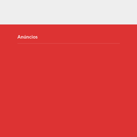
Anúncios