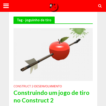
Tag - joguinho de tiro
CONSTRUCT 2
DESENVOLVIMENTO
•
Construindo um jogo de tiro
no Construct 2