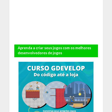
Aprenda a criar seus jogos com os melhores
desenvolvedores de jogos