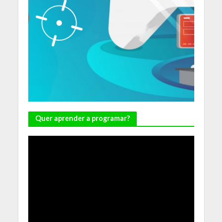
Quer aprender a programar?