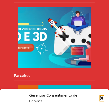
Parceiros
Gerenciar Consentimento de
Cookies