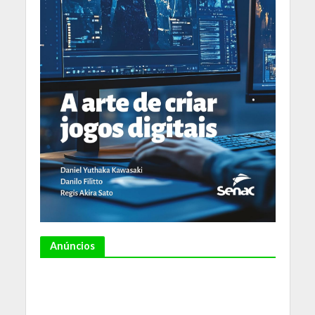
Anúncios