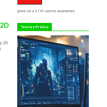
Junte-se a 2.141 outros assinantes
 2D
Teoria e Prática
ty 2D
t