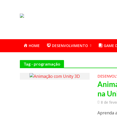
HOME
DESENVOLVIMENTO
GAME 
Tag - programação
DESENVOL
Anima
na Un
8 de feve
Aprenda a