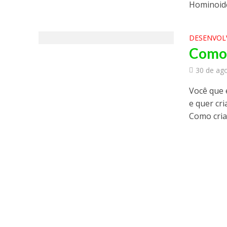
Hominoide
DESENVOL
Como 
30 de ag
Você que 
e quer cr
Como criar