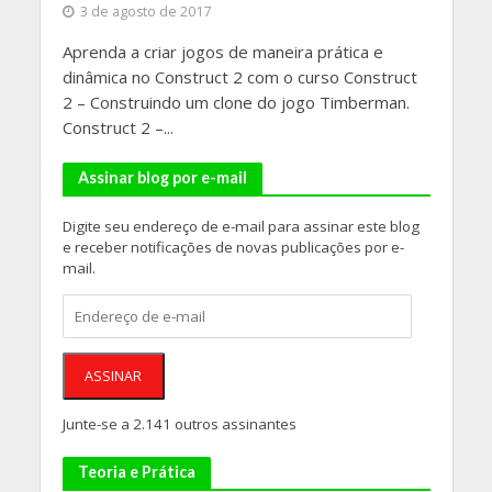
3 de agosto de 2017
Aprenda a criar jogos de maneira prática e
dinâmica no Construct 2 com o curso Construct
2 – Construindo um clone do jogo Timberman.
Construct 2 –...
Assinar blog por e-mail
Digite seu endereço de e-mail para assinar este blog
e receber notificações de novas publicações por e-
mail.
Endereço
de
e-
mail
ASSINAR
Junte-se a 2.141 outros assinantes
Teoria e Prática