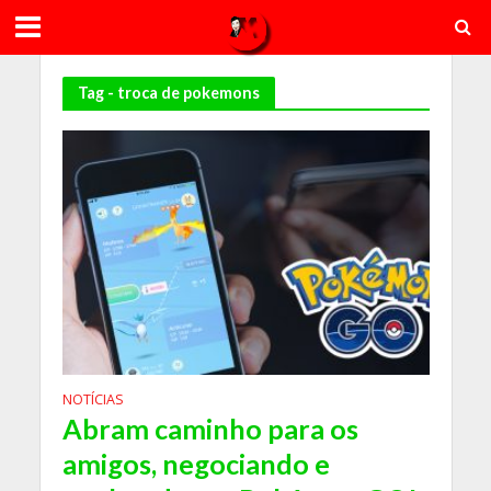
Tag - troca de pokemons
NOTÍCIAS
Abram caminho para os
amigos, negociando e