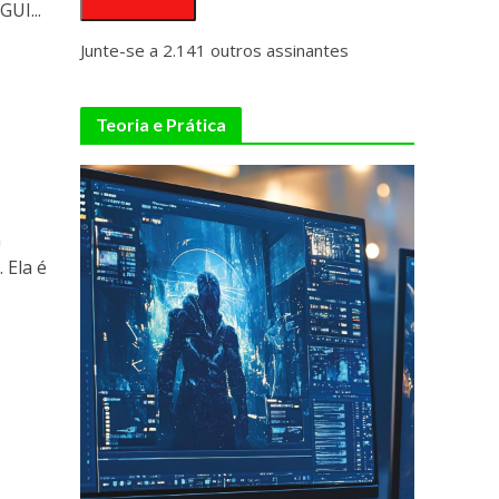
GUI...
Junte-se a 2.141 outros assinantes
Teoria e Prática
a
 Ela é