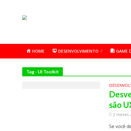
HOME
DESENVOLVIMENTO
GAME 
Tag - UI Toolkit
DESENVOL
Desve
são U
2 meses 
Se você d