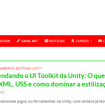
DESIGN
GAME ART
NOTÍCIAS
CURSOS
VIMENTO
NOTÍCIAS
UNITY
•
•
ndando o UI Toolkit da Unity: O qu
XML, USS e como dominar a estiliza
ago
esenvolve jogos ou ferramentas na Unity, com certeza já te