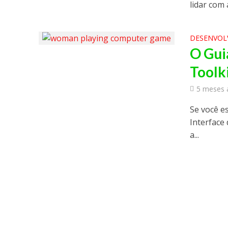
lidar com 
DESENVOL
O Guia
Toolk
5 meses 
Se você e
Interface 
a...