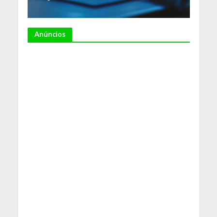
Anúncios