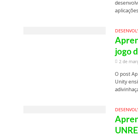
desenvolv
aplicações 
DESENVOL
Apren
jogo 
2 de mar
O post Ap
Unity ens
adivinhaça
DESENVOL
Apren
UNRE