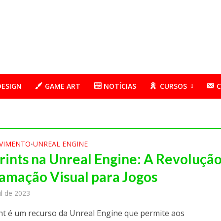
DESIGN
GAME ART
NOTÍCIAS
CURSOS
VIMENTO
UNREAL ENGINE
•
rints na Unreal Engine: A Revolução
amação Visual para Jogos
il de 2023
nt é um recurso da Unreal Engine que permite aos