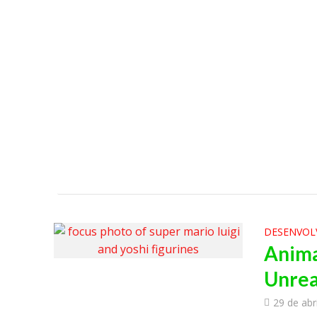
DESENVOL
Anima
Unrea
29 de abr