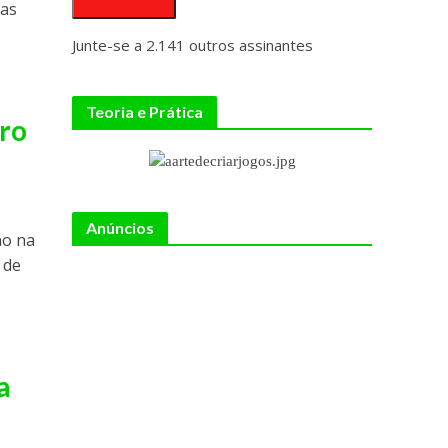
ras
Junte-se a 2.141 outros assinantes
Teoria e Prática
iro
Anúncios
ao na
 de
a