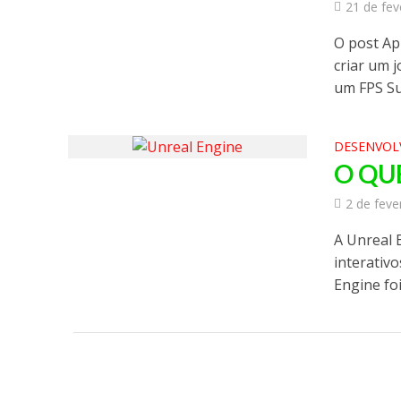
21 de fev
O post Ap
criar um 
um FPS Sur
DESENVOL
O QU
2 de feve
A Unreal 
interativ
Engine foi