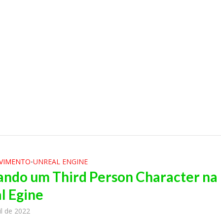
VIMENTO
UNREAL ENGINE
•
ndo um Third Person Character na
l Egine
il de 2022