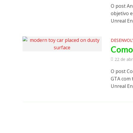
O post An
objetivo 
Unreal Eng
DESENVOL
Como 
22 de abr
O post Co
GTA com t
Unreal En