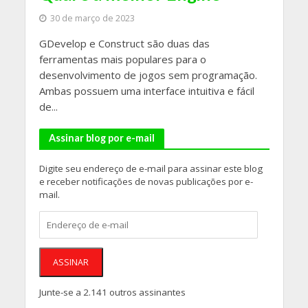
30 de março de 2023
GDevelop e Construct são duas das
ferramentas mais populares para o
desenvolvimento de jogos sem programação.
Ambas possuem uma interface intuitiva e fácil
de...
Assinar blog por e-mail
Digite seu endereço de e-mail para assinar este blog
e receber notificações de novas publicações por e-
mail.
Endereço
de
e-
mail
ASSINAR
Junte-se a 2.141 outros assinantes