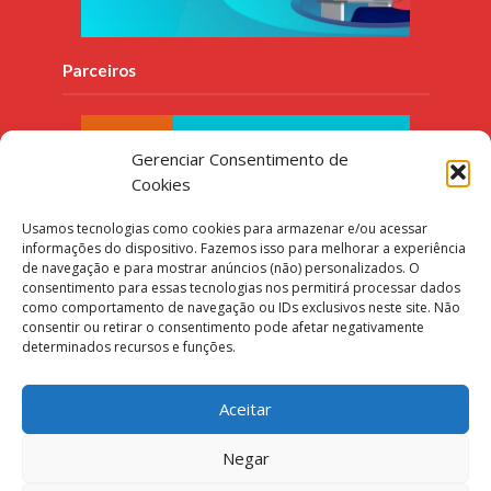
Parceiros
Gerenciar Consentimento de
Cookies
Usamos tecnologias como cookies para armazenar e/ou acessar
informações do dispositivo. Fazemos isso para melhorar a experiência
de navegação e para mostrar anúncios (não) personalizados. O
consentimento para essas tecnologias nos permitirá processar dados
como comportamento de navegação ou IDs exclusivos neste site. Não
consentir ou retirar o consentimento pode afetar negativamente
determinados recursos e funções.
Aceitar
Negar