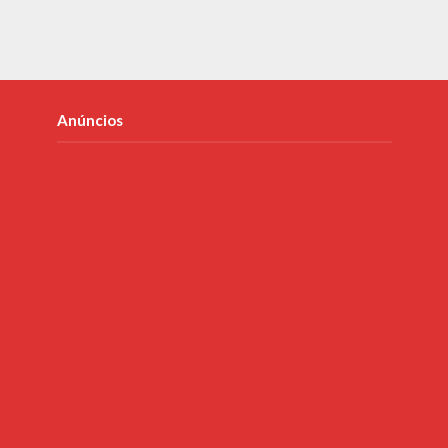
Anúncios