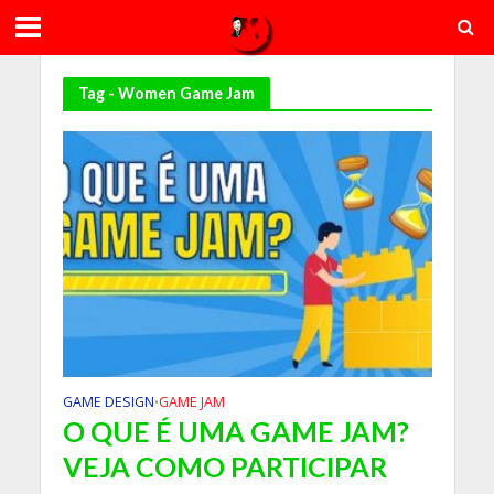
Tag - Women Game Jam
GAME DESIGN
GAME JAM
•
O QUE É UMA GAME JAM?
VEJA COMO PARTICIPAR