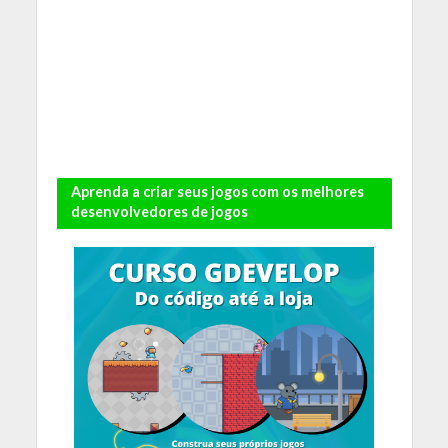
Aprenda a criar seus jogos com os melhores
desenvolvedores de jogos