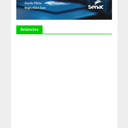
Anúncios