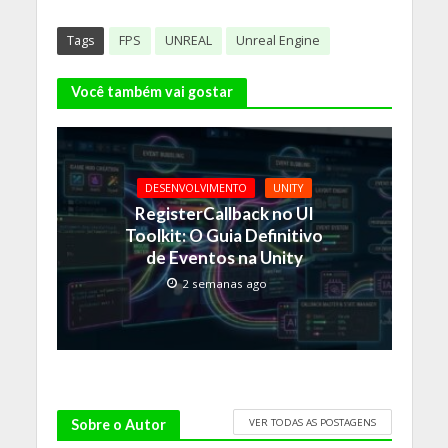
Tags
FPS
UNREAL
Unreal Engine
Você também vai gostar
DESENVOLVIMENTO
UNITY
RegisterCallback no UI
Toolkit: O Guia Definitivo
de Eventos na Unity
2 semanas ago
VER TODAS AS POSTAGENS
Sobre o Autor