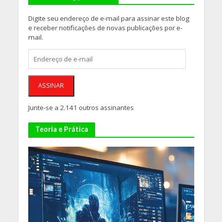
Digite seu endereço de e-mail para assinar este blog
e receber notificações de novas publicações por e-
mail.
Endereço
de
e-
mail
ASSINAR
Junte-se a 2.141 outros assinantes
Teoria e Prática