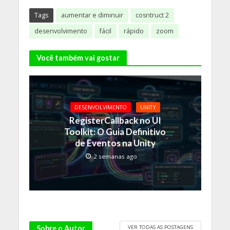
Tags
aumentar e diminuir
cosntruct 2
desenvolvimento
fácil
rápido
zoom
Você também vai gostar
DESENVOLVIMENTO
UNITY
RegisterCallback no UI
Toolkit: O Guia Definitivo
de Eventos na Unity
2 semanas ago
VER TODAS AS POSTAGENS
Sobre o Autor