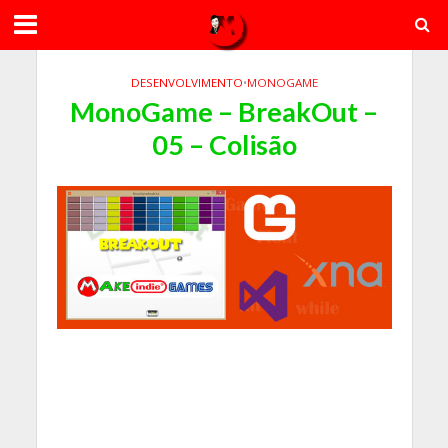
DESENVOLVIMENTO
•
MONOGAME
MonoGame – BreakOut –
05 – Colisão