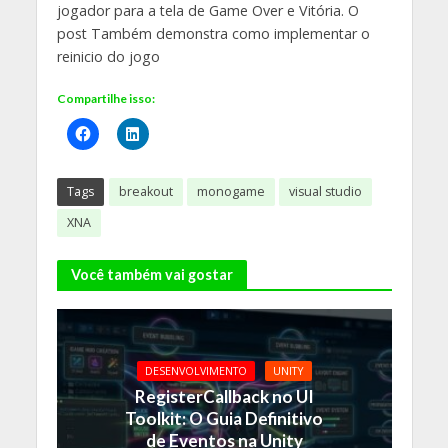
jogador para a tela de Game Over e Vitória. O
post Também demonstra como implementar o
reinicio do jogo
Compartilhe isso:
Tags
breakout
monogame
visual studio
XNA
Você também vai gostar
DESENVOLVIMENTO
UNITY
RegisterCallback no UI
Toolkit: O Guia Definitivo
de Eventos na Unity