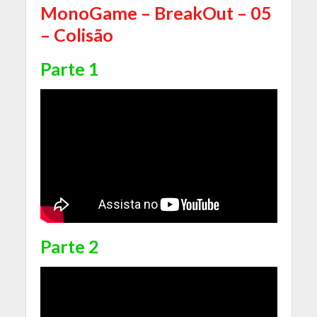
MonoGame – BreakOut – 05
– Colisão
Parte 1
Parte 2