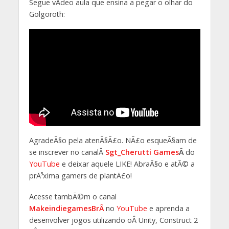
Segue vÃ­deo aula que ensina a pegar o olhar do
Golgoroth:
AgradeÃ§o pela atenÃ§Ã£o. NÃ£o esqueÃ§am de
se inscrever no canalÂ
Sgt_Cherutti Games
Â
do
YouTube
e deixar aquele LIKE! AbraÃ§o e atÃ© a
prÃ³xima gamers de plantÃ£o!
Acesse tambÃ©m o canal
MakeindiegamesBrÂ
no
YouTube
e aprenda a
desenvolver jogos utilizando oÂ Unity, Construct 2