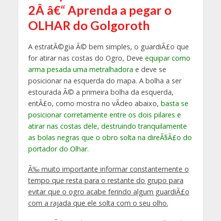
2Â â€“ Aprenda a pegar o
OLHAR do Golgoroth
A estratÃ©gia Ã© bem simples, o guardiÃ£o que
for atirar nas costas do Ogro, Deve
equipar como
arma pesada uma metralhadora
e deve se
posicionar na esquerda do mapa. A bolha a ser
estourada Ã© a primeira bolha da esquerda,
entÃ£o, como mostra no vÃ­deo abaixo,
basta se
posicionar corretamente entre os dois pilares e
atirar nas costas dele, destruindo tranquilamente
as bolas negras que o obro solta na direÃ§Ã£o do
portador do Olhar.
Ã‰ muito importante informar constantemente o
tempo que resta para o restante do grupo para
evitar que o ogro acabe ferindo algum guardiÃ£o
com a rajada que ele solta com o seu olho.