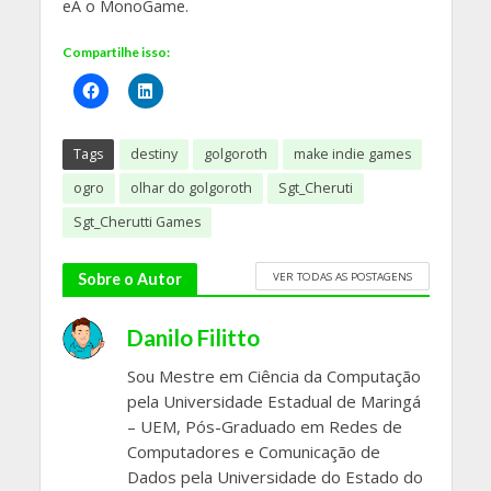
eÂ o MonoGame.
Compartilhe isso:
Tags
destiny
golgoroth
make indie games
ogro
olhar do golgoroth
Sgt_Cheruti
Sgt_Cherutti Games
VER TODAS AS POSTAGENS
Sobre o Autor
Danilo Filitto
Sou Mestre em Ciência da Computação
pela Universidade Estadual de Maringá
– UEM, Pós-Graduado em Redes de
Computadores e Comunicação de
Dados pela Universidade do Estado do