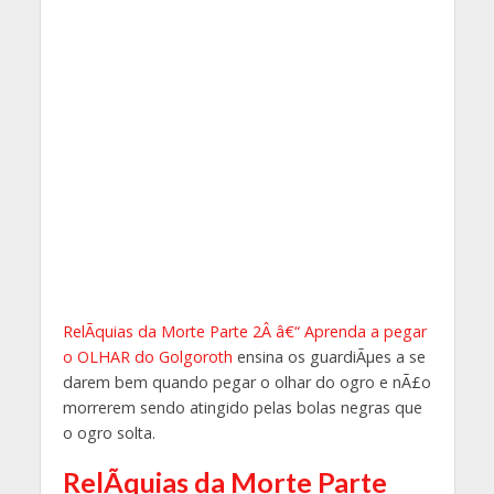
RelÃ­quias da Morte Parte 2Â â€“ Aprenda a pegar
o OLHAR do Golgoroth
ensina os guardiÃµes a se
darem bem quando pegar o olhar do ogro e nÃ£o
morrerem sendo atingido pelas bolas negras que
o ogro solta.
RelÃ­quias da Morte Parte