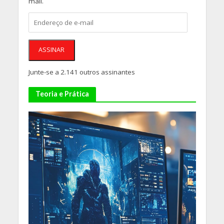
mail.
Endereço
de
e-
mail
ASSINAR
Junte-se a 2.141 outros assinantes
Teoria e Prática