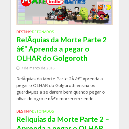
DESTINY
DETONADOS
•
RelÃ­quias da Morte Parte 2
â€“ Aprenda a pegar o
OLHAR do Golgoroth
7 de março de 2016
RelÃ­quias da Morte Parte 2Â â€“ Aprenda a
pegar o OLHAR do Golgoroth ensina os
guardiÃµes a se darem bem quando pegar o
olhar do ogro e nÃ£o morrerem sendo...
DESTINY
DETONADOS
•
Relíquias da Morte Parte 2 –
Aprenda a pegar o OLHAR