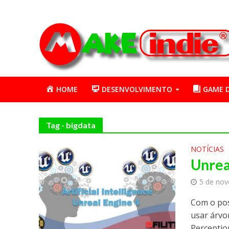
HOME
DESENVOLVIMENTO
GAME 
Tag - bigdata
NOTÍCIAS
Unreal
5 de no
Com o pos
usar árvo
Perception