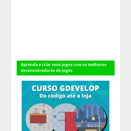
Aprenda a criar seus jogos com os melhores
desenvolvedores de jogos