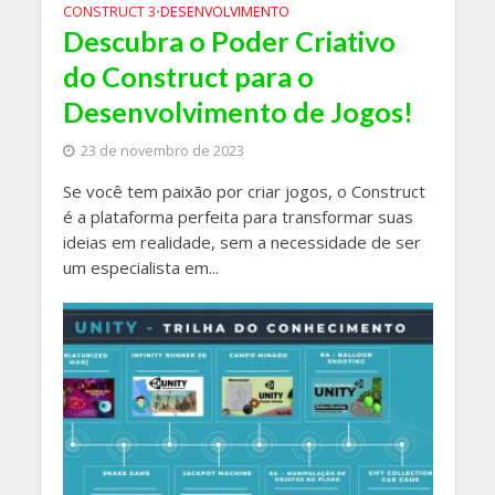
CONSTRUCT 3
DESENVOLVIMENTO
•
Descubra o Poder Criativo
do Construct para o
Desenvolvimento de Jogos!
23 de novembro de 2023
Se você tem paixão por criar jogos, o Construct
é a plataforma perfeita para transformar suas
ideias em realidade, sem a necessidade de ser
um especialista em...