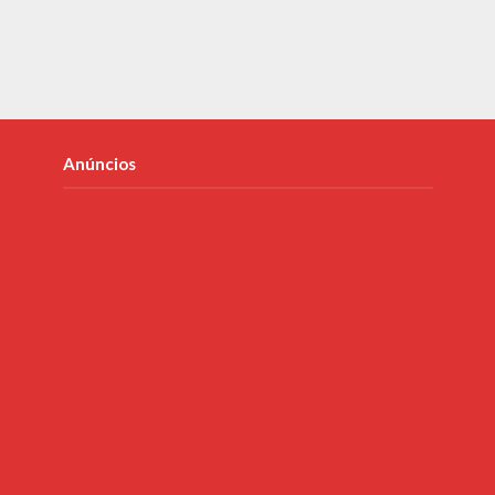
Anúncios