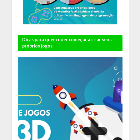
Dicas para quem quer começar a criar seus
próprios jogos