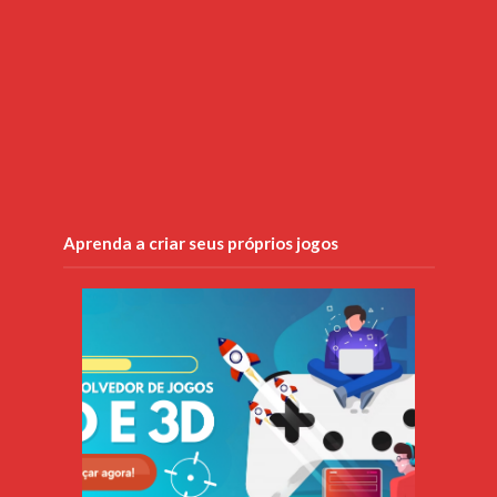
Aprenda a criar seus próprios jogos