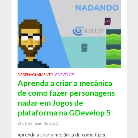
DESENVOLVIMENTO
GDEVELOP
•
Aprenda a criar a mecânica
de como fazer personagens
nadar em Jogos de
plataforma na GDevelop 5
26 de maio de 2022
Aprenda a criar a mecânica de como fazer