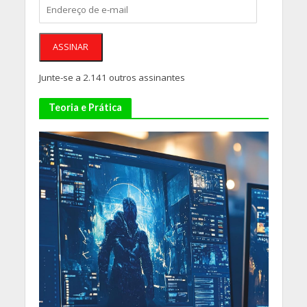
Endereço
de
e-
mail
ASSINAR
Junte-se a 2.141 outros assinantes
Teoria e Prática