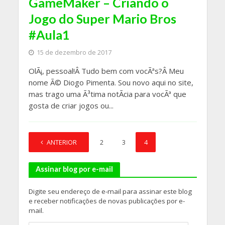
GameMaker – Criando o
Jogo do Super Mario Bros
#Aula1
15 de dezembro de 2017
OlÃ¡, pessoal!Â Tudo bem com vocÃªs?Â Meu
nome Ã© Diogo Pimenta. Sou novo aqui no site,
mas trago uma Ã³tima notÃ­cia para vocÃª que
gosta de criar jogos ou...
ANTERIOR
1
2
3
4
Assinar blog por e-mail
Digite seu endereço de e-mail para assinar este blog
e receber notificações de novas publicações por e-
mail.