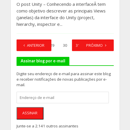
O post Unity – Conhecendo a interfaceÂ tem
como objetivo descrever as principais Views
(janelas) da interface do Unity (project,
hierarchy, inspector e...
1
ANTERIOR
…
29
30
31
PRÓXIMO
32
33
Assinar blog por e-mail
Digite seu endereço de e-mail para assinar este blog
e receber notificações de novas publicações por e-
mail.
Endereço
de
e-
mail
ASSINAR
Junte-se a 2.141 outros assinantes