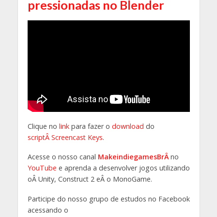
pressionadas no Blender
Clique no
link
para fazer o
download
do
scriptÂ Screencast Keys
.
Acesse o nosso canal
MakeindiegamesBrÂ
no
YouTube
e aprenda a desenvolver jogos utilizando
oÂ Unity, Construct 2 eÂ o MonoGame.
Participe do nosso grupo de estudos no Facebook
acessando o