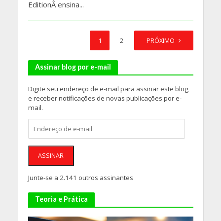
EditionÂ ensina...
1
2
PRÓXIMO
Assinar blog por e-mail
Digite seu endereço de e-mail para assinar este blog
e receber notificações de novas publicações por e-
mail.
Endereço
de
e-
mail
ASSINAR
Junte-se a 2.141 outros assinantes
Teoria e Prática