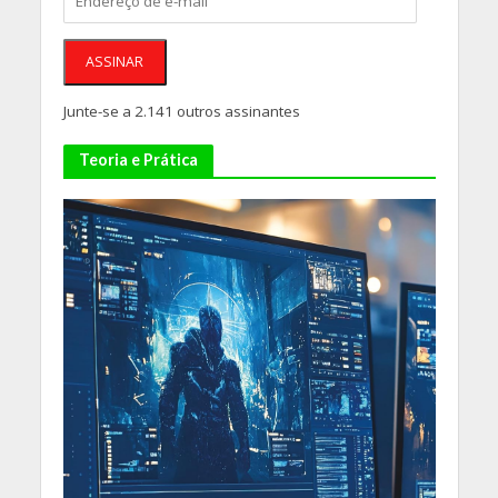
de
e-
mail
ASSINAR
Junte-se a 2.141 outros assinantes
Teoria e Prática