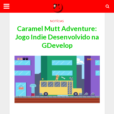
NOTÍCIAS
Caramel Mutt Adventure:
Jogo Indie Desenvolvido na
GDevelop