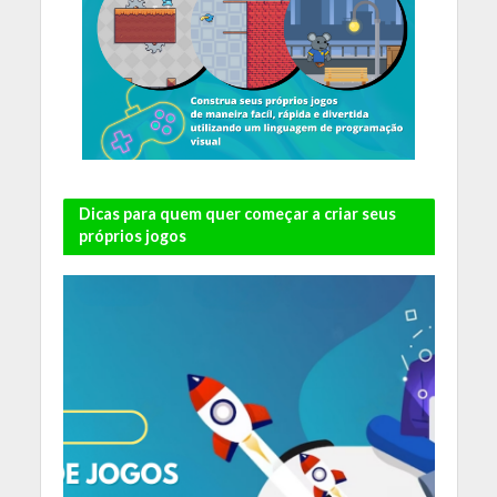
Dicas para quem quer começar a criar seus
próprios jogos