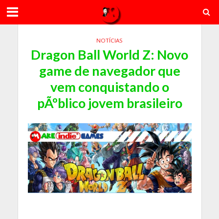
NOTÍCIAS
Dragon Ball World Z: Novo
game de navegador que
vem conquistando o
pÃºblico jovem brasileiro