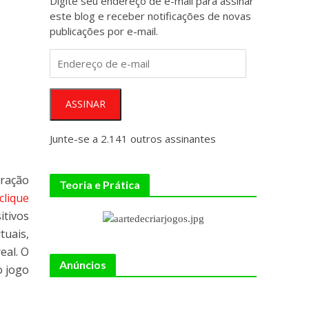
Digite seu endereço de e-mail para assinar
este blog e receber notificações de novas
publicações por e-mail.
Endereço
de
e-
mail
ASSINAR
Junte-se a 2.141 outros assinantes
oração
Teoria e Prática
clique
itivos
tuais,
eal. O
Anúncios
o jogo