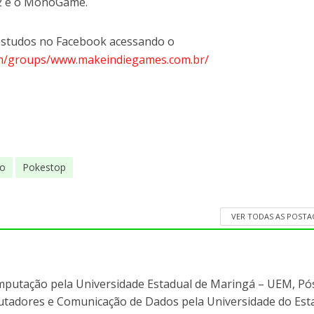
t 2 e o MonoGame.
 estudos no Facebook acessando o
om/groups/www.makeindiegames.com.br/
o
Pokestop
VER TODAS AS POST
mputação pela Universidade Estadual de Maringá – UEM, Pó
adores e Comunicação de Dados pela Universidade do Est