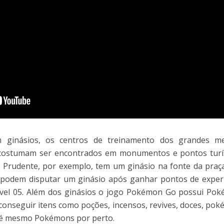
ginásios, os centros de treinamento dos grandes me
s costumam ser encontrados em monumentos e pontos turí
e Prudente, por exemplo, tem um ginásio na fonte da praç
ó podem disputar um ginásio após ganhar pontos de exper
nível 05. Além dos ginásios o jogo Pokémon Go possui Pok
onseguir itens como poções, incensos, revives, doces, pok
até mesmo Pokémons por perto.