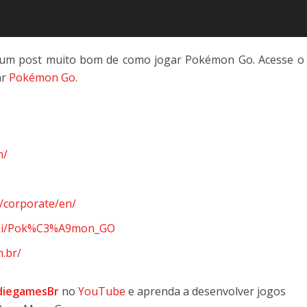
um post muito bom de como jogar Pokémon Go. Acesse 
ar
Pokémon Go
.
m/
/corporate/en/
/wiki/Pok%C3%A9mon_GO
.br/
diegamesBr
no
YouTube
e aprenda a desenvolver jogos