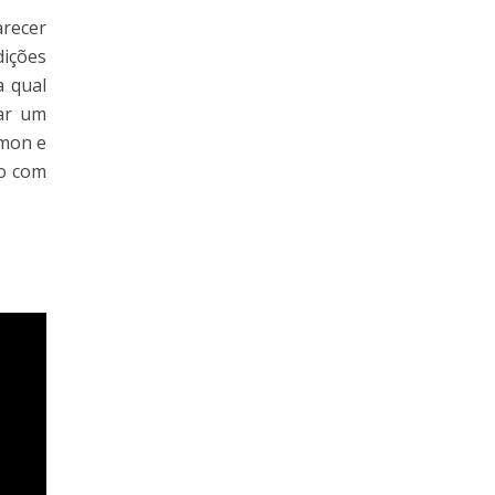
recer
dições
a qual
ar um
émon e
do com