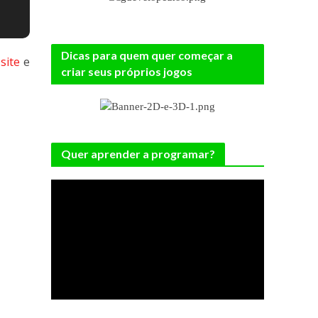
Dicas para quem quer começar a
o
site
e
criar seus próprios jogos
Quer aprender a programar?