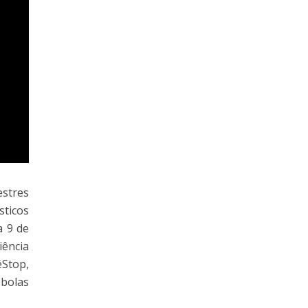
stres
sticos
a 9 de
iência
éStop,
ébolas