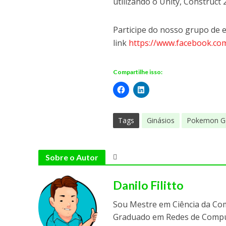
utilizando o Unity, Construc
Participe do nosso grupo de
link
https://www.facebook.c
Compartilhe isso:
Tags
Ginásios
Pokemon G
Sobre o Autor
Danilo Filitto
Sou Mestre em Ciência da Co
Graduado em Redes de Comput