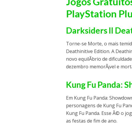
Jogos Gratuito
PlayStation Pl
Darksiders II Dea
Torne-se Morte, o mais temido
Deathinitive Edition. A Deathi
novo equilÃ­brio de dificulda
dezembro memorÃ¡vel e morta
Kung Fu Panda: 
Em Kung Fu Panda: Showdown 
personagens de Kung Fu Pand
Kung Fu Panda. Esse Ã© o jogo
as festas de fim de ano.