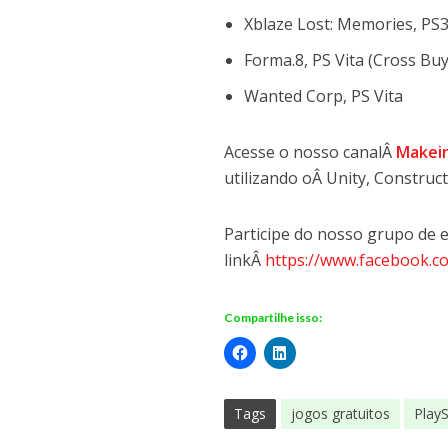
Xblaze Lost: Memories, PS
Forma.8, PS Vita (Cross Bu
Wanted Corp, PS Vita
Acesse o nosso canalÂ
Makei
utilizando oÂ Unity, Constru
Participe do nosso grupo de
linkÂ
https://www.facebook.
Compartilhe isso:
Tags
jogos gratuitos
PlayS