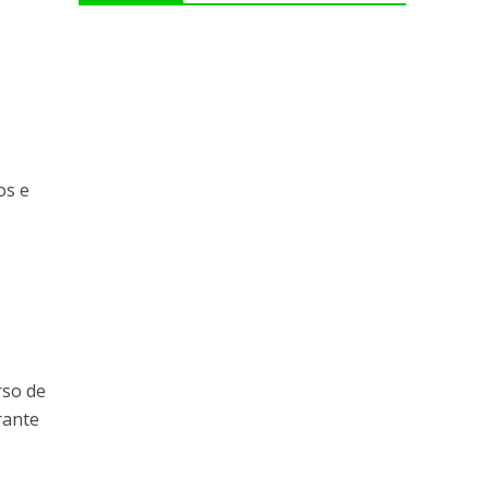
os e
rso de
rante