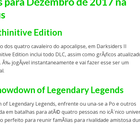
s para Dezembro de 2017 na
us
thinitive Edition
 dos quatro cavaleiro do apocalipse, em Darksiders II
nitive Edition inclui todo DLC, assim como grÃ¡ficos atualizad
de. Ã‰ jogÃ¡vel instantaneamente e vai fazer esse ser um
l.
Showdown of Legendary Legends
of Legendary Legends, enfrente ou una-se a Po e outros
a em batalhas para atÃ© quatro pessoas no icÃ´nico unive
 perfeito para reunir famÃ­lias para rivalidade amistosa du