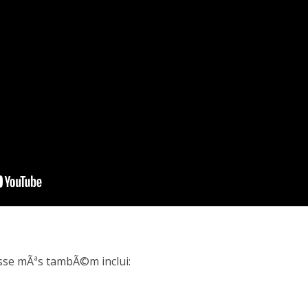
esse mÃªs tambÃ©m inclui: