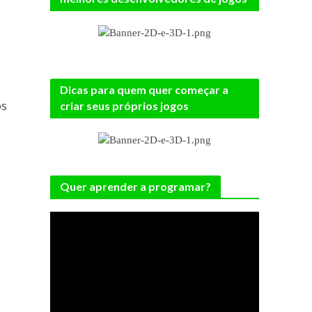
Dicas para quem quer começar a
os
criar seus próprios jogos
Quer aprender a programar?