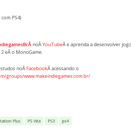
3
y com PS4)
ndiegamesBrÂ
noÂ
YouTube
Â e aprenda a desenvolver jog
ct 2 eÂ o MonoGame.
 estudos noÂ
Facebook
Â acessando o
com/groups/www.makeindiegames.com.br/
tation Plus
PS Vita
PS3
ps4